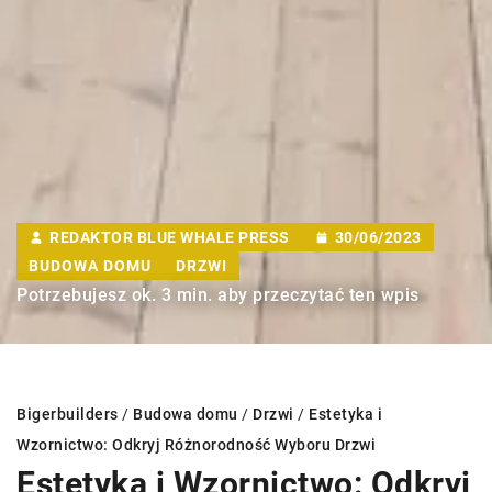
REDAKTOR BLUE WHALE PRESS
30/06/2023
BUDOWA DOMU
DRZWI
Potrzebujesz ok. 3 min. aby przeczytać ten wpis
Bigerbuilders
/
Budowa domu
/
Drzwi
/
Estetyka i
Wzornictwo: Odkryj Różnorodność Wyboru Drzwi
Estetyka i Wzornictwo: Odkryj