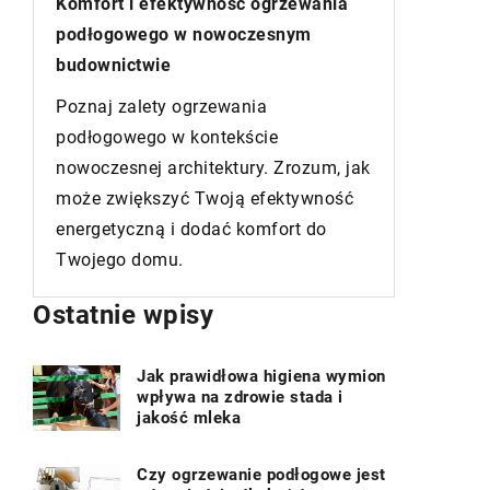
estetyka i bezpieczeństwo Twojego
łazienk
domu
Odkryj n
Drzwi zewnętrzne: Bezpieczeństwo,
projekto
estetyka i funkcjonalność dla
łazienko
Twojego domu. Odkryj kluczowe
funkcjon
czynniki wyboru i zaplanuj idealne
ak
się, jak 
wejście!
technolo
aranżacji
Ostatnie wpisy
Jak prawidłowa higiena wymion
wpływa na zdrowie stada i
jakość mleka
Czy ogrzewanie podłogowe jest