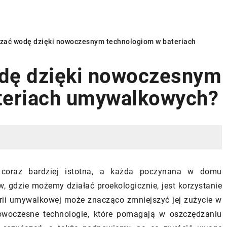
zać wodę dzięki nowoczesnym technologiom w bateriach
dę dzięki nowoczesnym
ACJE
INSTALACJE
teriach umywalkowych?
OGRZEWANIE PODŁOGOWE
ę coraz bardziej istotna, a każda poczynana w domu
 gdzie możemy działać proekologicznie, jest korzystanie
erii umywalkowej może znacząco zmniejszyć jej zużycie w
trendy w
17/06/2024
woczesne technologie, które pomagają w oszczędzaniu
ników