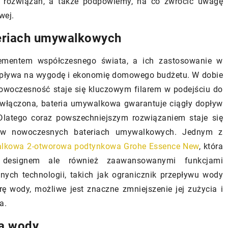
 rozwiązań, a także podpowiemy, na co zwrócić uwagę
Komfort i efektywność ogrzewania
wej.
podłogowego w nowoczesnym
ozwiązania w
budownictwie
eriach umywalkowych
ników
Poznaj zalety ogrzewania
łączą
ementem współczesnego świata, a ich zastosowanie w
podłogowego w kontekście
etyką. Dowiedz
 wpływa na wygodę i ekonomię domowego budżetu. W dobie
nowoczesnej architektury. Zrozum, j
materiały i
nowoczesność staje się kluczowym filarem w podejściu do
może zwiększyć Twoją efektywność
ą na trendy w
z włączona, bateria umywalkowa gwarantuje ciągły dopływ
energetyczną i dodać komfort do
 Dlatego coraz powszechniejszym rozwiązaniem staje się
Twojego domu.
a w nowoczesnych bateriach umywalkowych. Jednym z
alkowa 2-otworowa podtynkowa Grohe Essence New
, która
ym designem ale również zaawansowanymi funkcjami
nych technologii, takich jak ogranicznik przepływu wody
ę wody, możliwe jest znaczne zmniejszenie jej zużycia i
a.
ia wody