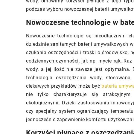
wody, omówimy korzyści płynące z tego typu
tyka i bezpieczeństwo Twojego
łazienkowych?
podczas wyboru nowoczesnej baterii umywalko
u
Odkryj nowoczesne r
i zewnętrzne: Bezpieczeństwo,
Nowoczesne technologie w bat
projektowaniu grzej
yka i funkcjonalność dla
łazienkowych, które 
Nowoczesne technologie są nieodłącznym el
ego domu. Odkryj kluczowe
funkcjonalność z est
dziedzinie sanitarnych baterii umywalkowych
iki wyboru i zaplanuj idealne
się, jak innowacyjne 
szukania oszczędności i troski o środowisko, 
ie!
technologie wpływaj
codziennych czynności, jak np. mycie rąk. Ra
aranżacji łazienek.
wody, a jej ilość nie zawsze jest optymalna.
technologia oszczędzania wody, stosowan
ciekawych przykładów może być
bateria umyw
nie tylko charakteryzuje się atrakcyjn
ekologicznymi. Dzięki zastosowaniu innowacyj
czy specjalny system ograniczający temperatur
jednocześnie zapewnienie komfortu użytkowani
Korzyści płynące z oszczędzan