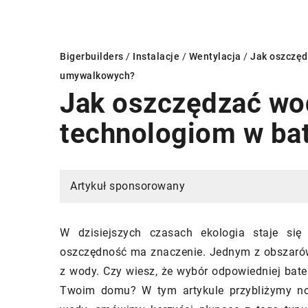
Bigerbuilders
/
Instalacje
/
Wentylacja
/
Jak oszczęd
umywalkowych?
Jak oszczędzać wo
I
GRZEJNIKI
INSTAL
technologiom w ba
Artykuł sponsorowany
W dzisiejszych czasach ekologia staje si
oszczędność ma znaczenie. Jednym z obszarów,
02/10/2025
6/2023
z wody. Czy wiesz, że wybór odpowiedniej bat
Jakie są najnowsze 
Twoim domu? W tym artykule przybliżymy no
i zewnętrzne: Funkcjonalność,
projektowaniu grzej