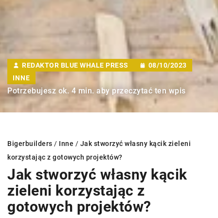
REDAKTOR BLUE WHALE PRESS
08/10/2023
INNE
Potrzebujesz ok. 4 min. aby przeczytać ten wpis
Bigerbuilders
/
Inne
/
Jak stworzyć własny kącik zieleni
korzystając z gotowych projektów?
Jak stworzyć własny kącik
zieleni korzystając z
gotowych projektów?