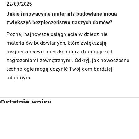
5
owacyjne materiały budowlane mogą
04/12/202
ć bezpieczeństwo naszych domów?
Jak wybra
jnowsze osiągnięcia w dziedzinie
każdą po
w budowlanych, które zwiększają
Odkryj, ja
ństwo mieszkań oraz chronią przed
które prz
ami zewnętrznymi. Odkryj, jak nowoczesne
kluczowe m
ie mogą uczynić Twój dom bardziej
praktyczne
.
Ostatnie wpisy
Jak prawidłowa higiena wymion wpływa na
zdrowie stada i jakość mleka