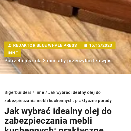
REDAKTOR BLUE WHALE PRESS
15/12/2023
INNE
Potrzebujesz ok. 3 min. aby przeczytać ten wpis
Bigerbuilders
/
Inne
/
Jak wybrać idealny olej do
zabezpieczania mebli kuchennych: praktyczne porady
Jak wybrać idealny olej do
zabezpieczania mebli
kuchennych: praktyczne