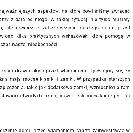
najważniejszych aspektów, na które powinniśmy zwracać
my z dala od niego. W takiej sytuacji nie tylko musimy
m, ale również o zabezpieczeniu naszego domu przed
20/11/2025
tawiono kilka praktycznych wskazówek, które pomogą w
czas naszej nieobecności.
Jakie korzyści niesie ze sob
do pieca – ekologiczne
zastosowanie ogrzewania
dla domów
podłogowego w nowoczesn
ych „
domu?
zeniu drzwi i okien przed włamaniem. Upewnijmy się, że
 pieca to coraz
 okna mają mocne klamki i zamki. W przypadku starszych
Odkryj zalety ogrzewania
e rozwiązanie wśród
pieczenia, takie jak dodatkowe zamki, wzmocnienia ram
podłogowego, które zapewni
omów jednorodzinnych,
stawiać otwartych okien, nawet jeśli mieszkanie jest na
komfort, oszczędność energii
graniczyć swoje zużycie
estetykę wnętrz. Dowiedz się,
iejszyć emisję
nowoczesne technologie mo
ubstancji. W tym
zmienić Twoje codzienne życ
dstawimy korzyści
ieczenie domu przed włamaniem. Warto zainwestować w
lepsze.
o pieca dla środowiska