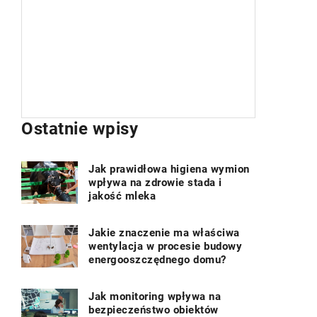
o
ochrony środowiska. W tym artykule
m
omówimy, jakie materiały budowlane
e
są najtrwalsze i ekonomiczne, aby
pomóc w wyborze odpowiednich
materiałów budowlanych.
Ostatnie wpisy
Jak prawidłowa higiena wymion
wpływa na zdrowie stada i
jakość mleka
Jakie znaczenie ma właściwa
wentylacja w procesie budowy
energooszczędnego domu?
Jak monitoring wpływa na
bezpieczeństwo obiektów