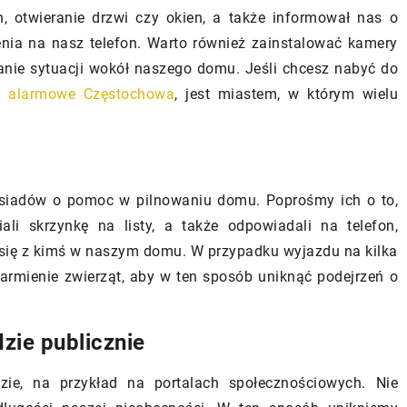
h, otwieranie drzwi czy okien, a także informował nas o
, jakie oszczędności
nia na nasz telefon. Warto również zainstalować kamery
ąć dzięki temu
nie sytuacji wokół naszego domu. Jeśli chcesz nabyć do
u rozwiązaniu.
y alarmowe Częstochowa
, jest miastem, w którym wielu
sąsiadów o pomoc w pilnowaniu domu. Poprośmy ich o to,
ali skrzynkę na listy, a także odpowiadali na telefon,
 się z kimś w naszym domu. W przypadku wyjazdu na kilka
armienie zwierząt, aby w ten sposób uniknąć podejrzeń o
zie publicznie
ie, na przykład na portalach społecznościowych. Nie