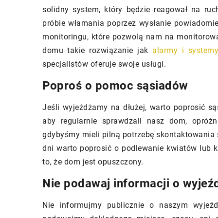
solidny system, który będzie reagował na ruc
oraz pokażemy
ochrony środowiska. W tym artykule
próbie włamania poprzez wysłanie powiadomie
można osiągn
omówimy, jakie materiały budowlane
monitoringu, które pozwolą nam na monitorowa
ekologicznem
są najtrwalsze i ekonomiczne, aby
domu takie rozwiązanie jak
alarmy i system
pomóc w wyborze odpowiednich
specjalistów oferuje swoje usługi.
materiałów budowlanych.
Poproś o pomoc sąsiadów
Jeśli wyjeżdżamy na dłużej, warto poprosić 
aby regularnie sprawdzali nasz dom, opróżni
gdybyśmy mieli pilną potrzebę skontaktowania
dni warto poprosić o podlewanie kwiatów lub k
to, że dom jest opuszczony.
Nie podawaj informacji o wyjeźd
Nie informujmy publicznie o naszym wyjeźdz