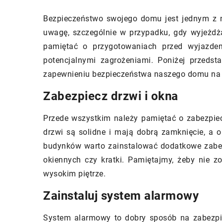
Bezpieczeństwo swojego domu jest jednym z 
uwagę, szczególnie w przypadku, gdy wyjeżdża
pamiętać o przygotowaniach przed wyjazde
28/04/2023
24/04/2023
potencjalnymi zagrożeniami. Poniżej przeds
zapewnieniu bezpieczeństwa naszego domu na 
„Ekogroszek 
Jakie materiały budowlane są
rozwiązanie 
najtrwalsze i najbardziej
Zabezpiecz drzwi i okna
jednorodzinn
ekonomiczne?
Przede wszystkim należy pamiętać o zabezpiec
Ekogroszek do
Materiały budowlane stanowią
drzwi są solidne i mają dobrą zamknięcie, a
popularniejsz
kluczowy element procesu
budynków warto zainstalować dodatkowe zabez
właścicieli d
budowlanego. Wybór odpowiednich
okiennych czy kratki. Pamiętajmy, żeby nie zo
którzy chcą o
materiałów jest ważny nie tylko pod
wysokim piętrze.
energii i zmn
względem estetyki, ale również pod
szkodliwych s
kątem trwałości, ekonomiczności oraz
Zainstaluj system alarmowy
artykule prze
zgodności z wymaganiami
System alarmowy to dobry sposób na zabezp
ekogroszku d
dotyczącymi bezpieczeństwa i