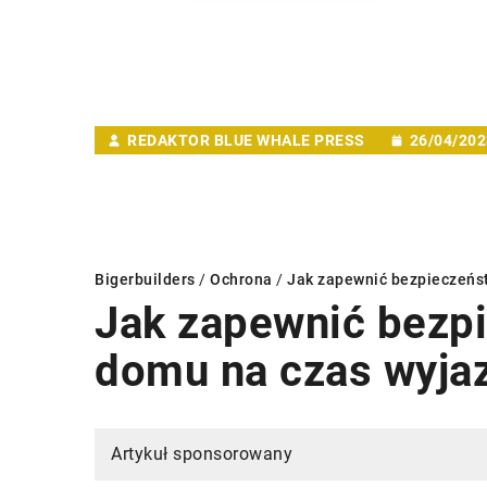
REDAKTOR BLUE WHALE PRESS
26/04/202
Bigerbuilders
/
Ochrona
/
Jak zapewnić bezpieczeńs
Jak zapewnić bezp
domu na czas wyja
BUDOWA DOMU
MATERIAŁY
BUDOWA DOM
Artykuł sponsorowany