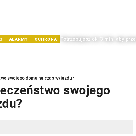
Potrzebujesz ok. 3 min. aby prz
3
ALARMY
OCHRONA
two swojego domu na czas wyjazdu?
ieczeństwo swojego
zdu?
U
INSTALACJE
INSTALACJE
OGRZEWANIE PODŁOGOWE