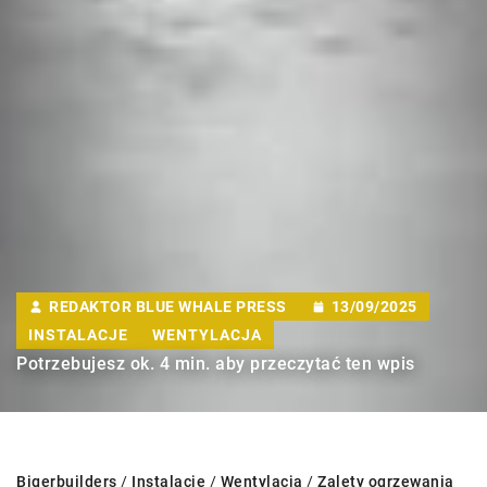
REDAKTOR BLUE WHALE PRESS
13/09/2025
INSTALACJE
WENTYLACJA
Potrzebujesz ok. 4 min. aby przeczytać ten wpis
Bigerbuilders
/
Instalacje
/
Wentylacja
/
Zalety ogrzewania