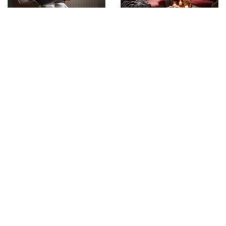
21/06/2024
19/08/2024
Jak zadbać o
Jak wybrać idealny piec
efektywność systemu
na pellet dla swojego
grzewczego w nowym
domu?
budynku
DODAJ KOMENTARZ