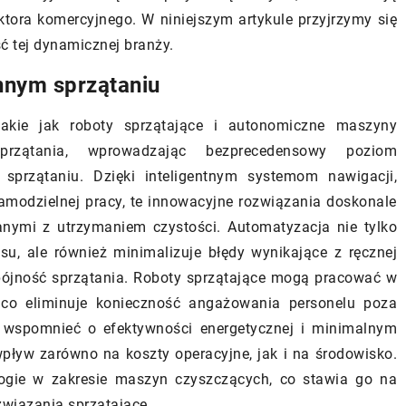
dekoracyjne do twojego og
h źródeł energii do
ktora komercyjnego. W niniejszym artykule przyjrzymy się
 wody basenowej
Podpowiadamy, jakie aspekt
ć tej dynamicznej branży.
kluczowe przy wyborze kami
wykorzystanie
nnym sprzątaniu
dekoracyjnych do ogrodu. Is
 źródeł energii do
typ, kolor, wielkość oraz sty
 wody basenowej wpływa
akie jak roboty sprzątające i autonomiczne maszyny
się więcej.
e kosztów, zwiększenie
sprzątania, wprowadzając bezprecedensowy poziom
 energetycznej i ochronę
sprzątaniu. Dzięki inteligentnym systemom nawigacji,
Dowiedz się, jakie
odzielnej pracy, te innowacyjne rozwiązania doskonale
 mogą zrewolucjonizować
nymi z utrzymaniem czystości. Automatyzacja nie tylko
su, ale również minimalizuje błędy wynikające z ręcznej
spójność sprzątania. Roboty sprzątające mogą pracować w
 co eliminuje konieczność angażowania personelu poza
 wspomnieć o efektywności energetycznej i minimalnym
pływ zarówno na koszty operacyjne, jak i na środowisko.
ogie w zakresie maszyn czyszczących, co stawia go na
wiązania sprzątające.