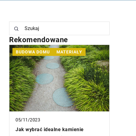
Rekomendowane
Y
INNE
09/09/2024
Armaturę łazienkowa – jak zakupić
taką, która będzie dopasowana do
ie
stylu Twojego domu