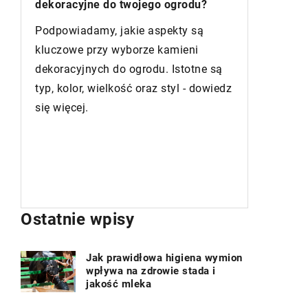
rodu?
Pokonywanie problemów z wyborem
y są
odpowiedniej armatury łazienkowej
eni
dopasowanej do różnych stylów
totne są
mieszkań. Znajdź swoją wymarzoną
l - dowiedz
kran, wannę, prysznic czy umywalkę.
Ostatnie wpisy
Jak prawidłowa higiena wymion
wpływa na zdrowie stada i
jakość mleka