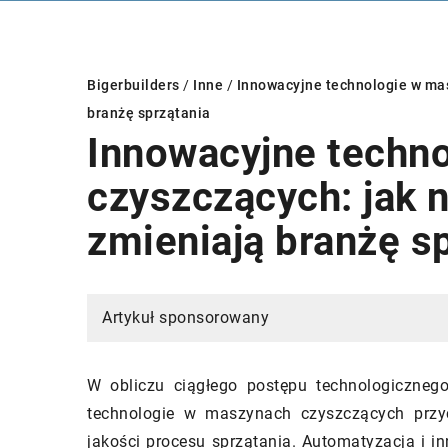
Bigerbuilders
/
Inne
/
Innowacyjne technologie w ma
branżę sprzątania
Innowacyjne techn
INNE
INSTALACJE
czyszczących: jak 
zmieniają branżę s
Artykuł sponsorowany
09/09/2024
W obliczu ciągłego postępu technologiczneg
Armaturę łazienkowa – jak zakupić
02/05/2026
technologie w maszynach czyszczących przyc
taką, która będzie dopasowana do
Korzyści z 
jakości procesu sprzątania. Automatyzacja i i
stylu Twojego domu