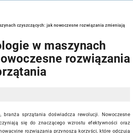
szynach czyszczących: jak nowoczesne rozwiązania zmieniają
ologie w maszynach
WENTYLACJA
BUDOWA DOMU
MATERIAŁ
nowoczesne rozwiązania
przątania
o, branża sprzątania doświadcza rewolucji. Nowoczesne
05/11/2023
zyniają się do znaczącego wzrostu efektywności oraz
Jak wybrać idealne kamien
wykorzystania
nnowacyjne rozwiązania przynoszą korzyści, które odczują