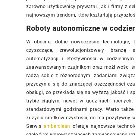
odnawialnyc
zarówno użytkownicy prywatni, jak i firmy z se
ogrzewania
Pokonywanie problemów z wyborem
najnowszym trendom, które kształtują przyszłoś
odpowiedniej armatury łazienkowej
Odkryj, jak 
Roboty autonomiczne w codzie
dopasowanej do różnych stylów
odnawialnych
mieszkań. Znajdź swoją wymarzoną
ogrzewania
W obecnej dobie nowoczesne technologie, t
kran, wannę, prysznic czy umywalkę.
na obniżeni
czyszczące, zrewolucjonizowały branżę 
efektywności
automatyzacji i efektywności w codziennym 
środowiska. 
zaawansowanym czujnikom oraz możliwości sam
technologie
radzą sobie z różnorodnymi zadaniami związa
Twój basen.
przyczynia się do znaczącej oszczędności cza
obsługi, co przekłada się na wyższą jakość i 
trybie ciągłym, nawet w godzinach nocnych,
standardowymi godzinami pracy. Warto także
zużyciu środków czystości, co ma pozytywny w
Serwis
amberclean
oferuje najnowsze technol
czele firm wprowadzających zaawansowane roz