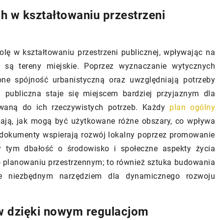
orady i wskazówki
nowoczesnych domów?
 w kształtowaniu przestrzeni
 idealnej
Odkryj, jak pompy ciepła mogą
 dla twojego
zwiększyć komfort życia i zredukow
 takie jak styl,
lę w kształtowaniu przestrzeni publicznej, wpływając na
zużycie energii w nowoczesnych
projektowanie
 są tereny miejskie. Poprzez wyznaczanie wytycznych
domach. Wyjaśniamy, jak działają te
i dokonać
ne spójność urbanistyczną oraz uwzględniają potrzeby
urządzenia, jakie są ich zalety oraz 
ń publiczna staje się miejscem bardziej przyjaznym dla
co zwrócić uwagę podczas zakupów.
sowaną do ich rzeczywistych potrzeb. Każdy
plan ogólny
eślają, jak mogą być użytkowane różne obszary, co wpływa
u dokumenty wspierają rozwój lokalny poprzez promowanie
 tym dbałość o środowisko i społeczne aspekty życia
 o planowaniu przestrzennym; to również sztuka budowania
ne niezbędnym narzędziem dla dynamicznego rozwoju
yw dzięki nowym regulacjom