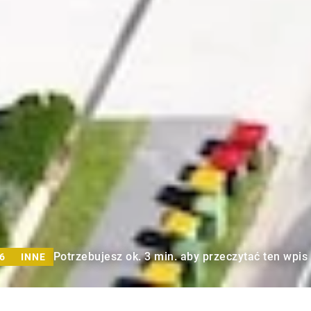
Potrzebujesz ok. 3 min. aby przeczytać ten wpis
6
INNE