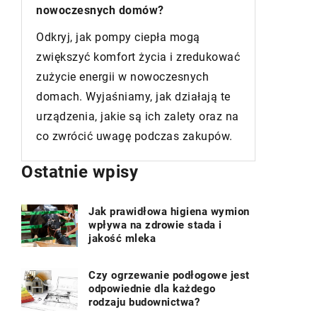
Zastanawiasz się nad wyborem
Odkryj p
ogrodzenia domu? Dowiedz się, jakie
dotycząc
rozwiązania są dostępne na rynku, na
garderob
ać
co zwrócić uwagę przy wyborze i jak
domu. Por
dostosować ogrodzenie do stylu
wielkość,
domu oraz otoczenia.
wnętrz, 
na
najlepsz
Ostatnie wpisy
Jak prawidłowa higiena wymion
wpływa na zdrowie stada i
jakość mleka
Czy ogrzewanie podłogowe jest
odpowiednie dla każdego
rodzaju budownictwa?