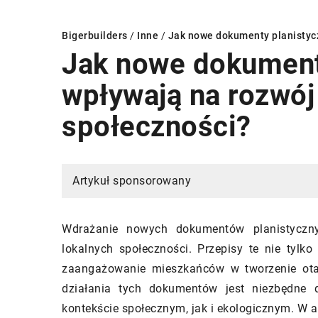
Bigerbuilders
/
Inne
/
Jak nowe dokumenty planistycz
Jak nowe dokument
wpływają na rozwój
OWA DOMU
ŚCIANY
INNE
społeczności?
Artykuł sponsorowany
Wdrażanie nowych dokumentów planistyczny
lokalnych społeczności. Przepisy te nie tylko
3/2024
20/09/2024
zaangażowanie mieszkańców w tworzenie otac
r odpowiedniego ogrodzenia dla
Jak wybrać idealną 
działania tych dokumentów jest niezbędne
: porady i wskazówki
wymiar dla twojego
kontekście społecznym, jak i ekologicznym. W 