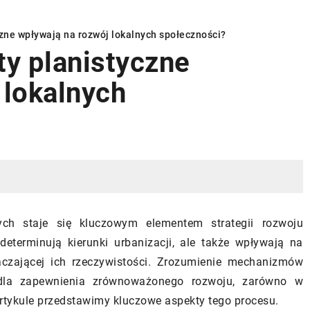
ne wpływają na rozwój lokalnych społeczności?
y planistyczne
 lokalnych
INSTALACJE
POMPA CIEPŁA
ch staje się kluczowym elementem strategii rozwoju
 determinują kierunki urbanizacji, ale także wpływają na
05/04/2026
zającej ich rzeczywistości. Zrozumienie mechanizmów
garderobę na
Jak pompa ciepła wpływa na komfo
 dla zapewnienia zrównoważonego rozwoju, zarówno w
 domu?
i efektywność energetyczną
artykule przedstawimy kluczowe aspekty tego procesu.