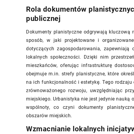
anawiasz się nad wyborem
Odkryj praktyczne p
Rola dokumentów planistycznych
zenia domu? Dowiedz się, jakie
dotyczące wybierania
publicznej
ązania są dostępne na rynku, na
garderoby na wymiar
rócić uwagę przy wyborze i jak
domu. Porusza aspekty
Dokumenty planistyczne odgrywają kluczową ro
osować ogrodzenie do stylu
wielkość, materiał i 
sposób, w jaki projektowane i organizowane
 oraz otoczenia.
wnętrz, aby pomóc C
dotyczących zagospodarowania, zapewniają o
najlepszego wyboru.
lokalnych społeczności. Dzięki nim przestrze
mieszkańców, oferując infrastrukturę dosto
obejmuje m.in. strefy planistyczne, które okr
na ich funkcjonalność i estetykę. Tego rodzaj
zrównoważonego rozwoju, uwzględniając przy
miejskiego. Urbanistyka nie jest jedynie nauką
wspólnoty, co czyni dokumenty planistycz
obszarów miejskich.
Wzmacnianie lokalnych inicjat