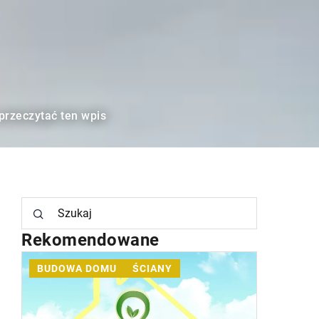
 przeczytać ten wpis
Rekomendowane
INSTALACJE
WENTYLACJA