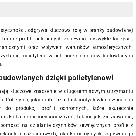
lastyczności, odgrywa kluczową rolę w branży budowlanej
formie profili ochronnych zapewnia niezwykłe korzyści,
21/09/2024
chanicznymi oraz wpływem warunków atmosferycznych.
orzystanie polietylenu w ochronie elementów budowlanych
ane konstrukcje wspierają
Rozwiązania energooszcz
.
ecięcej wyobraźni i
budownictwie: jak zmniej
ści
zużycie energii w nowym
budowlanych dzięki polietylenowi
 zabawki i konstrukcje z
Poznaj praktyczne metody
mają kluczowe znaczenie w długoterminowym utrzymaniu
gą rozwijać wyobraźnię
zieloną przyszłość. Artyku
h. Polietylen, jako materiał o doskonałych właściwościach
ywność dzieci, oferując im
cenne wskazówki dotyczą
do produkcji profili ochronnych, które skutecznie
zone możliwości twórcze i
energooszczędnych rozwi
 uszkodzeniami mechanicznymi, takimi jak zarysowania,
 ich rozwój poznawczy.
budownictwie, które pomo
dporności na działanie czynników zewnętrznych, profile z
zredukować zużycie energ
ektach mieszkaniowych, jak i komercyjnych, zapewniając
nowym domu.