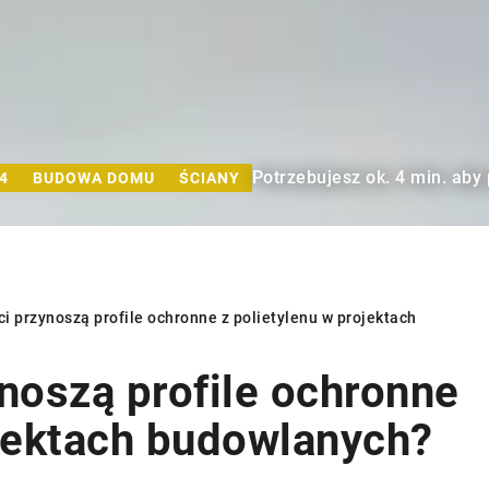
Potrzebujesz ok. 4 min. aby
4
BUDOWA DOMU
ŚCIANY
ci przynoszą profile ochronne z polietylenu w projektach
ynoszą profile ochronne
BUDOWA DOMU
ŚCIANY
ojektach budowlanych?