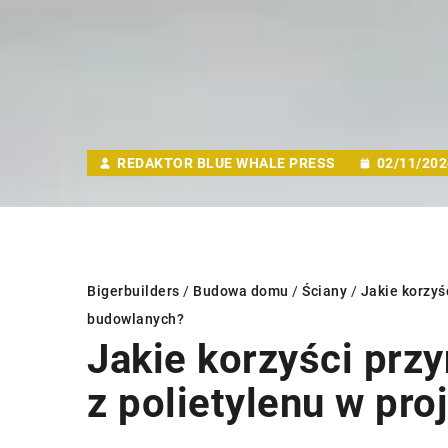
REDAKTOR BLUE WHALE PRESS
02/11/202
Bigerbuilders
/
Budowa domu
/
Ściany
/
Jakie korzyś
budowlanych?
Jakie korzyści prz
INSTALACJE
WENTYLACJA
INNE
z polietylenu w pr