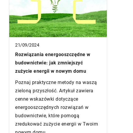
19/07/2024
ędne w
Jakie są najczęstsze błędy przy
szyć
projektowaniu systemów
 domu
wentylacyjnych?
 na waszą
Odkryj najpowszechniejsze błędy,
ł zawiera
które można popełnić podczas
ce
projektowania systemów
ązań w
wentylacyjnych oraz dowiedz się, jak
gą
ich uniknąć, by zapewnić sobie
ii w Twoim
bezpieczne i wydajne środowisko.