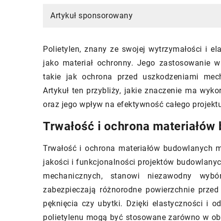
Artykuł sponsorowany
Polietylen, znany ze swojej wytrzymałości i e
jako materiał ochronny. Jego zastosowanie w 
19/07/2024
02/12/2025
takie jak ochrona przed uszkodzeniami me
Artykuł ten przybliży, jakie znaczenie ma wyk
Jakie są najczęstsze błędy przy
Jak drewni
oraz jego wpływ na efektywność całego projektu
projektowaniu systemów
rozwój dzi
wentylacyjnych?
kreatywno
Trwałość i ochrona materiałów 
Odkryj najpowszechniejsze błędy,
Odkryj, jak
Trwałość i ochrona materiałów budowlanych 
które można popełnić podczas
drewna mo
jakości i funkcjonalności projektów budowlanyc
projektowania systemów
oraz kreat
mechanicznych, stanowi niezawodny wybór 
wentylacyjnych oraz dowiedz się, jak
nieogranic
zabezpieczają różnorodne powierzchnie przed
ich uniknąć, by zapewnić sobie
wspierając
pęknięcia czy ubytki. Dzięki elastyczności i o
bezpieczne i wydajne środowisko.
polietylenu mogą być stosowane zarówno w obi