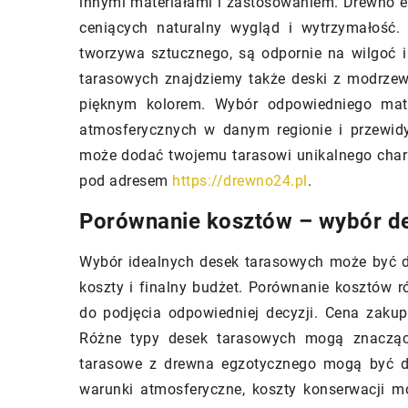
innymi materiałami i zastosowaniem. Drewno egz
budownictwo. Dowiedz
 stać się doskonałym
ceniących naturalny wygląd i wytrzymałość
innowacyjne materia
iązaniem dla nowoczesnego
tworzywa sztucznego, są odpornie na wilgoć 
wpływają na trwałość,
 Odkryj zalety i wady, koszty
tarasowych znajdziemy także deski z modrzewi
efektywność energe
potencjalne oszczędności
pięknym kolorem. Wybór odpowiedniego mater
przyszłości.
ane z tą inwestycją. Tylko z
atmosferycznych w danym regionie i przewid
postaw na ekologiczne i
może dodać twojemu tarasowi unikalnego charak
omiczne ogrzewanie!
pod adresem
https://drewno24.pl
.
Porównanie kosztów – wybór de
Wybór idealnych desek tarasowych może być 
koszty i finalny budżet. Porównanie kosztów 
do podjęcia odpowiedniej decyzji. Cena zakup
Różne typy desek tarasowych mogą znacząco 
tarasowe z drewna egzotycznego mogą być dr
warunki atmosferyczne, koszty konserwacji m