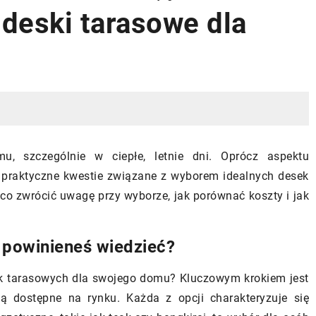
 deski tarasowe dla
IANY
INNE
, szczególnie w ciepłe, letnie dni. Oprócz aspektu
 praktyczne kwestie związane z wyborem idealnych desek
co zwrócić uwagę przy wyborze, jak porównać koszty i jak
18/10/2024
Jak wybrać idealną skrzynkę
ły ścienne w
 powinieneś wiedzieć?
narzędziową dla profesjonalisty?
nictwie
k tarasowych dla swojego domu? Kluczowym krokiem jest
Artykuł, który pomoże Ci dokonać
echnologie i
ą dostępne na rynku. Każda z opcji charakteryzuje się
najlepszego wyboru skrzynki
olucjonizują