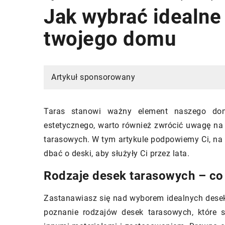
Jak wybrać idealne
twojego domu
ALACJE
POMPA CIEPŁA
BUDOWA DOMU
ŚC
Artykuł sponsorowany
Taras stanowi ważny element naszego domu
estetycznego, warto również zwrócić uwagę na
tarasowych. W tym artykule podpowiemy Ci, na 
30/09/2025
dbać o deski, aby służyły Ci przez lata.
Innowacyjne materia
Rodzaje desek tarasowych – co
7/2024
nowoczesnym budow
pompa ciepła to najlepszy wybór
Zastanawiasz się nad wyborem idealnych dese
Odkryj nowoczesne t
nowoczesnych domów?
poznanie rodzajów desek tarasowych, które s
materiały, które zrew
edz się, dlaczego pompa ciepła