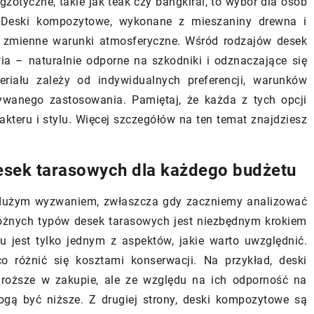
otyczne, takie jak teak czy bangkirai, to wybór dla osób
narzędziowej. Dowiedz się, na co
 się, jak
. Deski kompozytowe, wykonane z mieszaniny drewna i
zwracać uwagę, wybierając idealne
ły ścienne
i zmienne warunki atmosferyczne. Wśród rodzajów desek
narzędzie dla profesjonalisty.
 estetykę i
a – naturalnie odporne na szkodniki i odznaczające się
tyczną budynków
iału zależy od indywidualnych preferencji, warunków
ywanego zastosowania. Pamiętaj, że każda z tych opcji
teru i stylu. Więcej szczegółów na ten temat znajdziesz
sek tarasowych dla każdego budżetu
dużym wyzwaniem, zwłaszcza gdy zaczniemy analizować
różnych typów desek tarasowych jest niezbędnym krokiem
u jest tylko jednym z aspektów, jakie warto uwzględnić.
różnić się kosztami konserwacji. Na przykład, deski
oższe w zakupie, ale ze względu na ich odporność na
ogą być niższe. Z drugiej strony, deski kompozytowe są