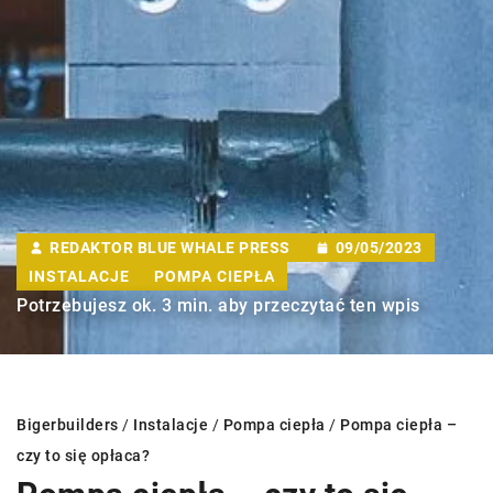
REDAKTOR BLUE WHALE PRESS
09/05/2023
INSTALACJE
POMPA CIEPŁA
Potrzebujesz ok. 3 min. aby przeczytać ten wpis
Bigerbuilders
/
Instalacje
/
Pompa ciepła
/
Pompa ciepła –
czy to się opłaca?