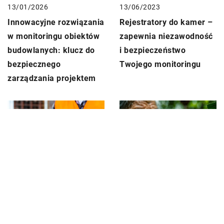
13/06/2023
13/01/2026
Rejestratory do kamer –
Innowacyjne rozwiązania
zapewnia niezawodność
w monitoringu obiektów
i bezpieczeństwo
budowlanych: klucz do
Twojego monitoringu
bezpiecznego
zarządzania projektem
11/05/2025
10/08/2024
Znaczenie monitoringu
Jakie korzyści niesie
przyrodniczego dla
monitoring na placu
ochrony
budowy?