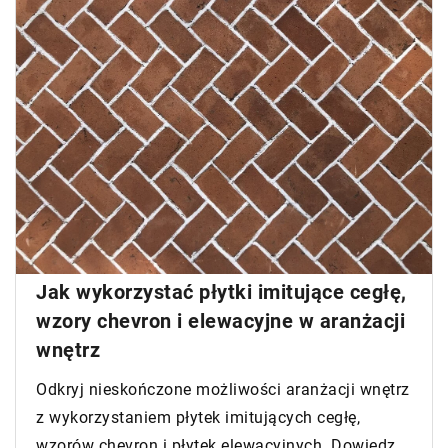
Jak wykorzystać płytki imitujące cegłę,
wzory chevron i elewacyjne w aranżacji
wnętrz
Odkryj nieskończone możliwości aranżacji wnętrz
z wykorzystaniem płytek imitujących cegłę,
wzorów chevron i płytek elewacyjnych. Dowiedz