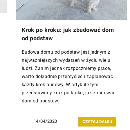
29/03/2023
dnianie gruntów
Dlaczego warto mieć pompę ciepła
ć budowy:
Krok po kroku: jak zbudować dom
Sposób ogrzewania domu to jeden z
etod
od podstaw
większych dylematów dotyczących
eczne techniki i
budowy. Głównie ze względów
 gruntów
Budowa domu od podstaw jest jednym z
finansowych ten wybór oddziałuje n
ść budowli,
najważniejszych wydarzeń w życiu wielu
dalsze funkcjonowanie […]
ieczeństwo i
ludzi. Zanim jednak rozpoczniemy prace,
warto dokładnie przemyśleć i zaplanować
każdy krok budowy. W artykule tym
przedstawimy krok po kroku, jak zbudować
dom od podstaw.
14/04/2023
CZYTAJ DALEJ