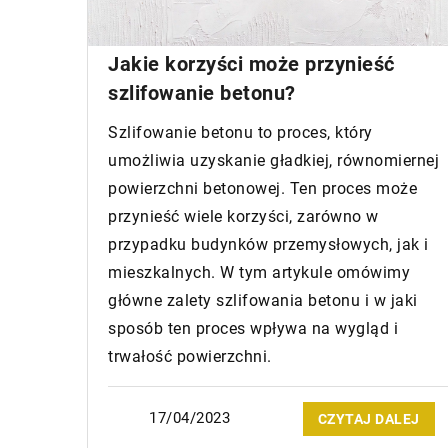
17/12/2023
Jak skuteczne odwa
Jakie korzyści może przynieść
wpływa na stabilnoś
szlifowanie betonu?
przegląd technik i m
Szlifowanie betonu to proces, który
Dowiedz się, jak skut
umożliwia uzyskanie gładkiej, równomiernej
metody odwadniania
powierzchni betonowej. Ten proces może
wpływają na stabilno
przynieść wiele korzyści, zarówno w
poprawiając ich bezp
przypadku budynków przemysłowych, jak i
trwałość.
mieszkalnych. W tym artykule omówimy
główne zalety szlifowania betonu i w jaki
sposób ten proces wpływa na wygląd i
trwałość powierzchni.
17/04/2023
CZYTAJ DALEJ