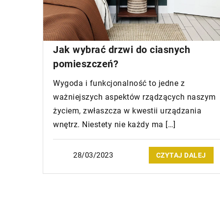
Jak wybrać drzwi do ciasnych
pomieszczeń?
Wygoda i funkcjonalność to jedne z
ważniejszych aspektów rządzących naszym
życiem, zwłaszcza w kwestii urządzania
wnętrz. Niestety nie każdy ma […]
28/03/2023
CZYTAJ DALEJ