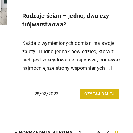
Rodzaje ścian – jedno, dwu czy
trójwarstwowa?
Każda z wymienionych odmian ma swoje
zalety. Trudno jednak powiedzieć, która z
nich jest zdecydowanie najlepsza, ponieważ
najmocniejsze strony wspomnianych […]
28/03/2023
CZYTAJ DALEJ
« POPRZEDNIA STRONA
1
…
6
7
8